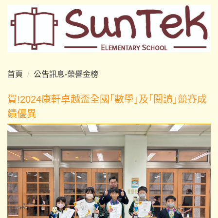
跳
到
主
要
內
容
首頁
公告訊息-榮譽金榜
區
賀!2024康軒卓越盃全國｢數學｣及｢閱讀｣競賽成
績優異