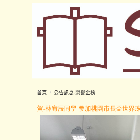
跳
到
主
要
內
容
區
首頁
公告訊息-榮譽金榜
賀-林宥辰同學 參加桃園市長盃世界