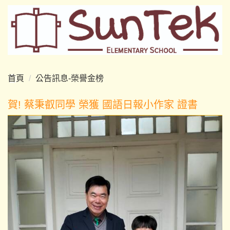
跳
到
主
要
內
容
首頁
公告訊息-榮譽金榜
區
賀! 蔡秉叡同學 榮獲 國語日報小作家 證書