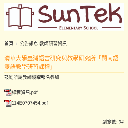
跳
到
主
要
內
容
首頁
公告訊息-教師研習資訊
區
清華大學臺灣語言研究與教學研究所「閩南語
雙語教學研習課程」
鼓勵所屬教師踴躍報名參加
課程資訊.pdf
114E0707454.pdf
瀏覽數:
94